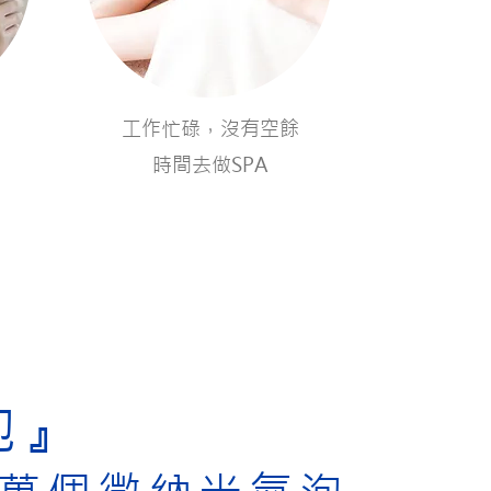
工作忙碌，沒有空餘
時間去做SPA
泡』