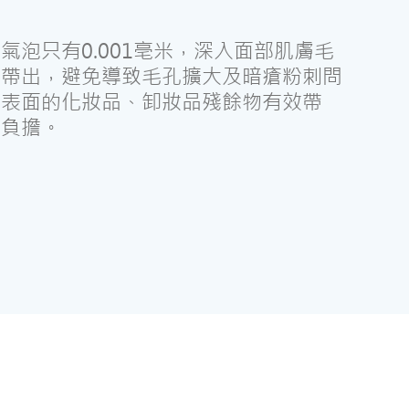
氣泡只有0.001亳米，深入面部肌膚毛
垢帶出，避免導致毛孔擴大及暗瘡粉刺問
膚表面的化妝品、卸妝品殘餘物有效帶
零負擔。