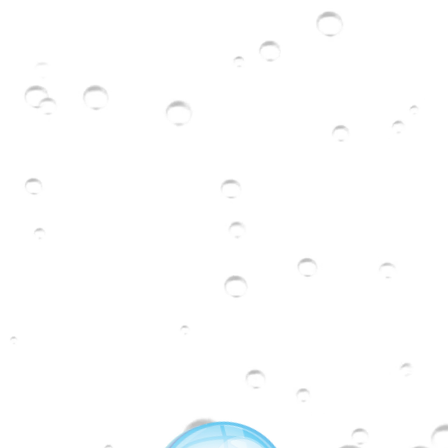
​保濕
水