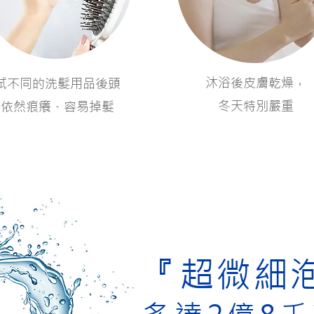
沐浴後皮膚乾燥，
嘗試不同的洗髮用品後頭
冬天特別嚴重
皮依然痕癢、容易掉髮
​『超微細