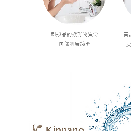
​卸妝品的殘餘物質令
​
面部肌膚繃緊