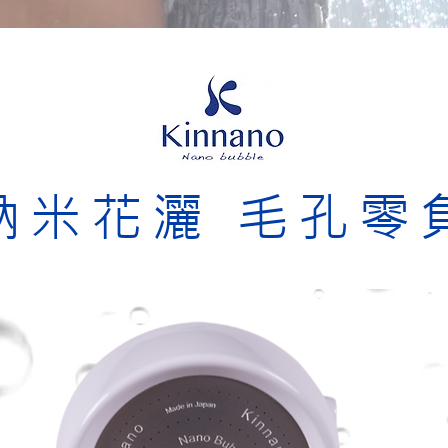
納米花灑 毛孔零