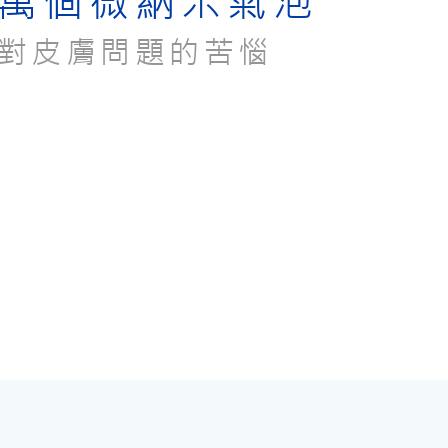
千萬個微納米氣泡
對皮膚問題的苦惱