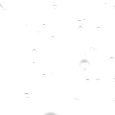
深層清潔
​保