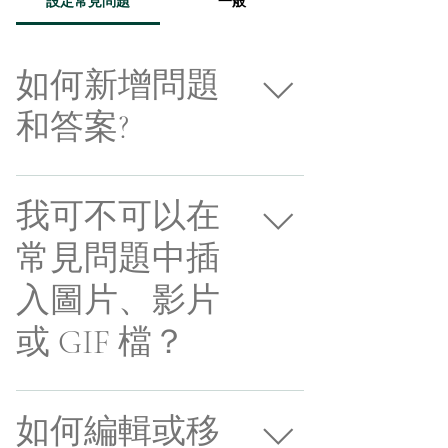
設定常見問題
一般
如何新增問題
和答案?
如需新增常見問題，請遵從以下步驟： 按一下
「管理常見問題」按鈕 在網站管理介面，按一
我可不可以在
下「新增」並選取「問題與答案」選項 新問題
常見問題中插
和答案會指派至類別中 儲存並發佈。 您隨時都
可以編輯常見問題，重新安排次序和選取其他
入圖片、影片
類別。
或 GIF 檔？
可以。如需新增媒體檔案，請遵從以下步驟：
輸入應用程式設定 按一下「管理常見問題」 建
如何編輯或移
立或選取要新增媒體檔案的問題 編輯答案時，