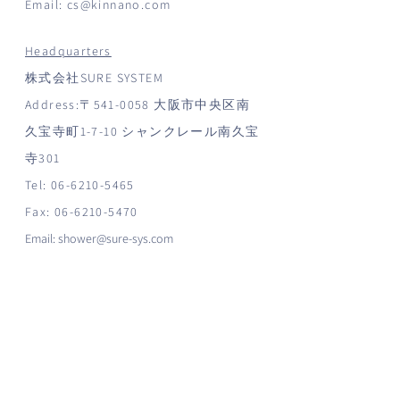
Email:
cs@kinnano.com
Headquarters
株式会社SURE SYSTEM
Address:〒541-0058 大阪市中央区南
久宝寺町1-7-10 シャンクレール南久宝
寺301
Tel:
06-6210-5465
Fax:
06-6210-5470
Email:
shower@sure-sys.com
Website:
http://www.sure-
sys.com/shower
Contact Us